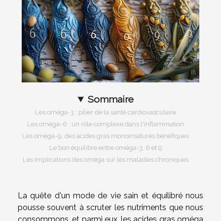
Sommaire
Les oméga-3 : pilier de la santé cardiovasculaire
Les oméga-6 : un rôle complexe dans l'inflammation
Les oméga-9, des acides gras monoinsaturés bénéfiques
Le bon équilibre entre oméga-3, 6 et 9
Les implications des oméga sur les maladies chroniques
La quête d'un mode de vie sain et équilibré nous
pousse souvent à scruter les nutriments que nous
consommons, et parmi eux, les acides gras oméga