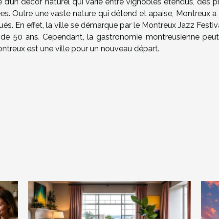
ée d’un décor naturel qui varie entre vignobles étendus, des p
es. Outre une vaste nature qui détend et apaise, Montreux a 
s. En effet, la ville se démarque par le Montreux Jazz Festiv
us de 50 ans. Cependant, la gastronomie montreusienne peut
ntreux est une ville pour un nouveau départ.