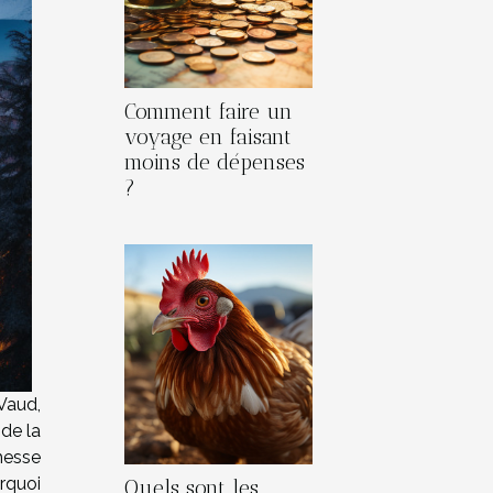
Comment faire un
voyage en faisant
moins de dépenses
?
Vaud,
de la
hesse
rquoi
Quels sont les