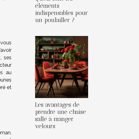
éléments
indispensables pour
un poulailler ?
 vous
’avoir
, ses
ecteur
es au
eunes
ré et
Les avantages de
prendre une chaise
salle à manger
velours
éman.