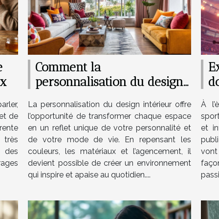
e
Comment la
E
ix
personnalisation du design
d
peut transformer votre
l
arler,
La personnalisation du design intérieur offre
À l’
intérieur ?
 et de
l’opportunité de transformer chaque espace
spor
rente
en un reflet unique de votre personnalité et
et i
é très
de votre mode de vie. En repensant les
publ
s des
couleurs, les matériaux et l’agencement, il
vont
trages
devient possible de créer un environnement
faço
qui inspire et apaise au quotidien....
passi