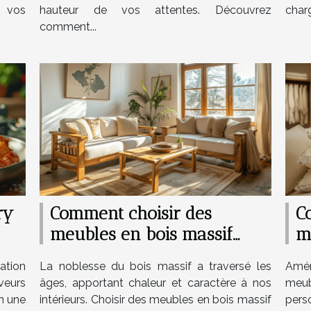
à vos
hauteur de vos attentes. Découvrez
charg
comment...
ry
Comment choisir des
C
meubles en bois massif
m
pour chaque pièce de la
p
ation
La noblesse du bois massif a traversé les
Amé
maison
m
aveurs
âges, apportant chaleur et caractère à nos
meu
n une
intérieurs. Choisir des meubles en bois massif
pers