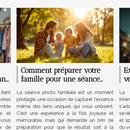
Comment préparer votre
Ex
ans
famille pour une séance
ve
photo réussie
a
tient
La séance photo familiale est un moment
La 
oires
privilégié, une occasion de capturer l'essence
inte
emble
même des liens uniques qui vous unissent.
s'ad
e et
C'est une expérience à la fois joyeuse et
se ré
 vous
mémorable, mais qui demande un brin de
et s
se de
préparation pour que le résultat soit à la
du ve