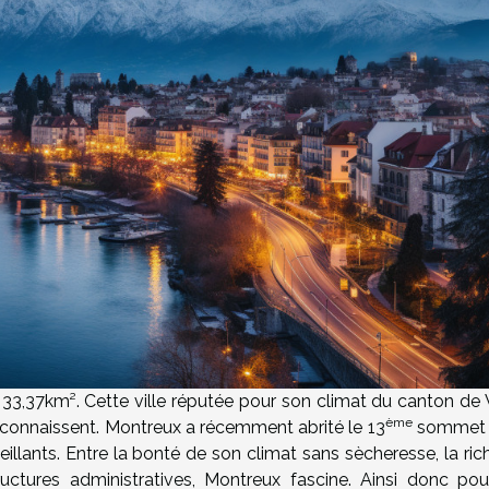
e 33,37km². Cette ville réputée pour son climat du canton de 
ème
la connaissent. Montreux a récemment abrité le 13
sommet 
llants. Entre la bonté de son climat sans sècheresse, la ric
ructures administratives, Montreux fascine. Ainsi donc pou