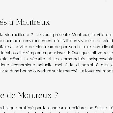
és à Montreux
ù la vie meilleure ? Je vous présente Montreux, la ville qui
ne cherche un environnement où il fait bon vivre et
ceci
afin d
aires. La ville de Montreux de par son histoire, son climat
 idéal où aller s’implanter pour investir. Quel que soit votre s
sible offrant la sécurité et les commodités indispensabl
itique économique actuelle met à la disponibilité des j
n vue d’une bonne ouverture sur le marché. Le loyer est modé
lle de Montreux ?
radisiaque protégé par la candeur du célèbre lac Suisse L