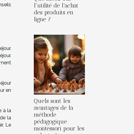
seils
l'utilité de l'achat
des produits en
ligne ?
éjour.
jour.
ement
séjour
our en
Quels sont les
avantages de la
 à la
méthode
de la
pédagogique
r. Le
montessori pour les