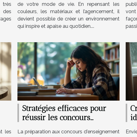
é très
de votre mode de vie. En repensant les
publ
s des
couleurs, les matériaux et l’agencement, il
vont
trages
devient possible de créer un environnement
faço
qui inspire et apaise au quotidien....
passi
Stratégies efficaces pour
Cr
réussir les concours
id
d'enseignement ?
t les
La préparation aux concours d'enseignement
Envi