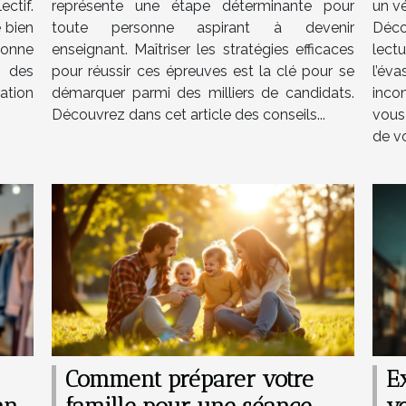
ctif.
représente une étape déterminante pour
un vé
e bien
toute personne aspirant à devenir
Déc
açonne
enseignant. Maîtriser les stratégies efficaces
lect
e des
pour réussir ces épreuves est la clé pour se
l’é
ation
démarquer parmi des milliers de candidats.
incon
Découvrez dans cet article des conseils...
vous
de vo
Comment préparer votre
Ex