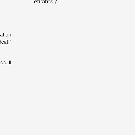
enfants ?
ation
catif
e. Il